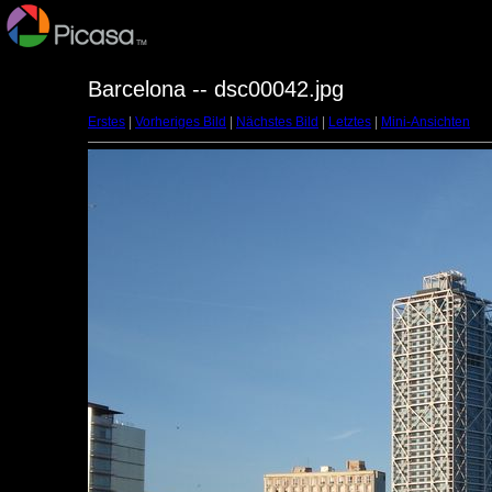
Barcelona -- dsc00042.jpg
Erstes
|
Vorheriges Bild
|
Nächstes Bild
|
Letztes
|
Mini-Ansichten