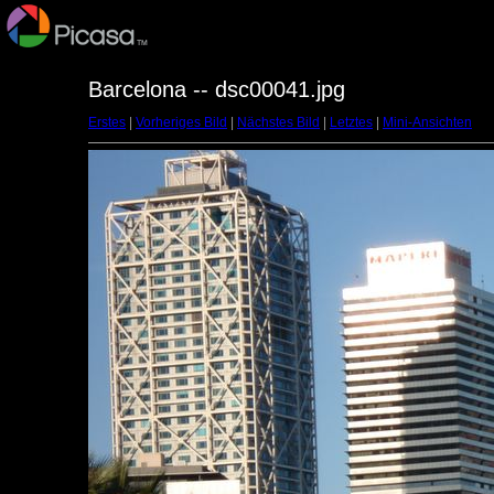
Barcelona -- dsc00041.jpg
Erstes
|
Vorheriges Bild
|
Nächstes Bild
|
Letztes
|
Mini-Ansichten