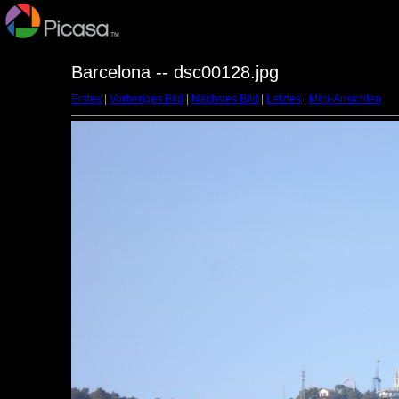
Barcelona -- dsc00128.jpg
Erstes
|
Vorheriges Bild
|
Nächstes Bild
|
Letztes
|
Mini-Ansichten