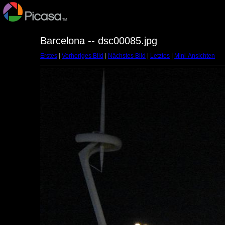
Barcelona -- dsc00085.jpg
Erstes
|
Vorheriges Bild
|
Nächstes Bild
|
Letztes
|
Mini-Ansichten