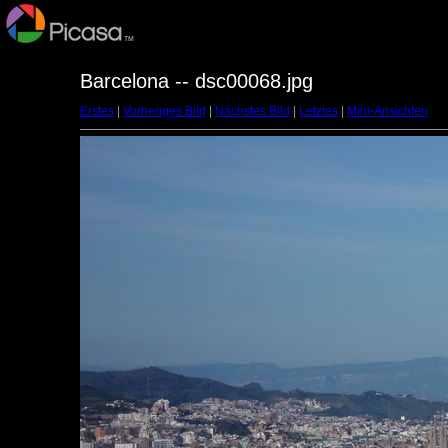
Barcelona -- dsc00068.jpg
Erstes
|
Vorheriges Bild
|
Nächstes Bild
|
Letztes
|
Mini-Ansichten