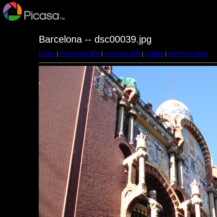
Barcelona -- dsc00039.jpg
Erstes
|
Vorheriges Bild
|
Nächstes Bild
|
Letztes
|
Mini-Ansichten