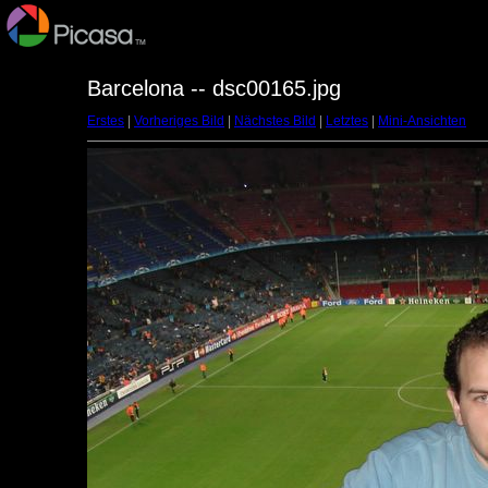
Barcelona -- dsc00165.jpg
Erstes
|
Vorheriges Bild
|
Nächstes Bild
|
Letztes
|
Mini-Ansichten