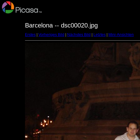
Barcelona -- dsc00020.jpg
Erstes
|
Vorheriges Bild
|
Nächstes Bild
|
Letztes
|
Mini-Ansichten